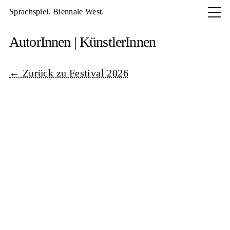
Sprachspiel. Biennale West.
Aktuell
AutorInnen | KünstlerInnen
Programm
About
← Zurück zu Festival 2026
Archiv