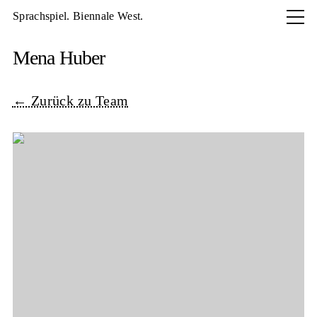
Sprachspiel. Biennale West.
Aktuell
Mena Huber
Programm
About
← Zurück zu Team
Archiv