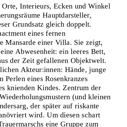
 Orte, Interieurs, Ecken und Winkel
nerungsräume Hauptdarsteller,
eser Grundsatz gleich doppelt.
nactment eines fernen
ie Mansarde einer Villa. Sie zeigt,
 eine Abwesenheit: ein leeres Bett,
aus der Zeit gefallenen Objektwelt.
hlichen Akteur:innen: Hände, junge
en Perlen eines Rosenkranzes
nes knienden Kindes. Zentrum der
Wiederholungsmustern (und kleinen
ndersarg, der später auf riskante
növriert wird. Um diesen schart
s Trauermarschs eine Gruppe zum